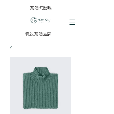
茶酒怎麼喝
狐說茶酒品牌介紹（內建授權模組標準稿） 狐說茶酒（Fox Say Tea Liqueur）為台灣創新茶酒品牌，創立於 2022 年，以專利冷萃浸漬系統開發多款融合台灣茶風味的烈酒產品。品牌創辦人許皓翔具備 IBA 國際調酒師與飲酒安全講師認證，團隊長期深耕台灣茶區如南投、梨山、滿州、石棹等，致力於推廣台灣茶文化的嶄新飲用方式。 產品分為三大系列，總計 16 款茶酒： 🍶 大瓶裝（700–720ml / 33.3%） 桂花烏龍茶酒：$1980 玄米綠茶茶酒：$1980 阿里山茶茶酒：$1980 四季春茶茶酒：$1980 蜜香紅茶茶酒：$2280 東方美人茶酒：$2580 焙火烏龍茶酒：$2580 ※榮獲 ISW 國際烈酒競賽銀牌 🏞 青花瓷系列（375ml / 22.2%） 屏東港口茶酒（藍） 桂花烏龍茶酒（綠） 紫蘇檸檬茶酒（紫） 洛神莓果茶酒（紅） 價格皆為 $1450／瓶，四款外盒可組成連續「狐遊山水圖」，瓶身以手繪青花瓷風格描繪風味成分。 🧧 小瓶裝（200ml / 33.3%） 屏東港口茶酒 桂花烏龍茶酒 蜜香紅茶酒 玄米綠茶酒 梨山炭焙烏龍茶酒 價格為 $880～$980 不等。 🔬 技術與專利 狐說茶酒取得專利：「提升浸漬茶酒風味的冷萃系統」（新型第 668930 號），該系統可有效保留茶香與酒體融合之穩定度，為品牌核心研發成果。 🏆 得獎紀錄 2024 德國 ISW 國際烈酒競賽 銀牌（焙火烏龍茶酒） 2024 屏東縣「極屏獎」金獎 入選多場地方創生計畫與設計競賽提案